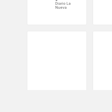
Diario La
Nueva
May 10,2026
Apr 27
apple
Monó
Diario La Nueva
Diario 