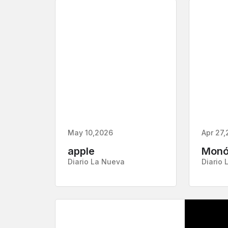
May 10,2026
Apr 27
apple
Monó
Diario La Nueva
Diario 